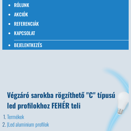
RÓLUNK
AKCIÓK
REFERENCIÁK
KAPCSOLAT
BEJELENTKEZÉS
Végzáró sarokba rögzíthető "C" típusú
led profilokhoz FEHÉR teli
Termékek
Led aluminium profilok