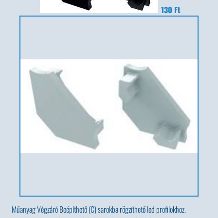
130 Ft
Műanyag Végzáró Beépíthető (C) sarokba rögzíthető led profilokhoz.