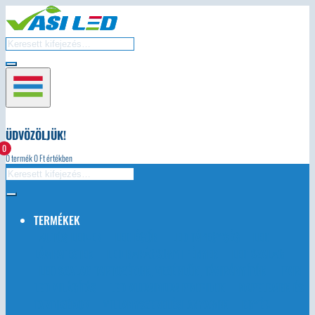
ÜDVÖZÖLJÜK!
0
0
termék
0
Ft értékben
TERMÉKEK
AUTÓS LED-EK
LED ÉGŐK
LED TÁPEGYSÉG
LED
LÁMPATESTEK
LED KARÁCSONYI FÉNYEK
LED SZALAG
LED SZALAG TARTOZÉKOK, VEZÉRLŐK, TÁVIRÁNYÍTÓK
IPARI
LED VILÁGÍTÁS
LED ALUMINIUM PROFILOK
NAPELEMEK ÉS
TARTOZÉKOK
VILLANYSZERELÉSI ANYAGOK
EGYÉB