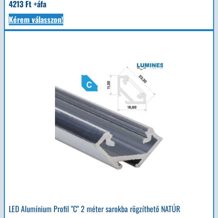
4213 Ft +áfa
Kérem válasszon!
LED Alumínium Profil "C" 2 méter sarokba rögzíthető NATÚR