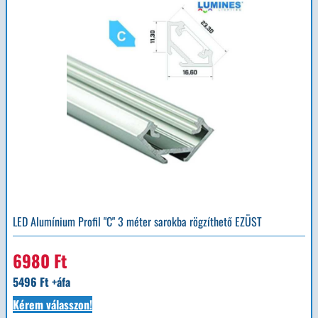
LED Alumínium Profil "C" 3 méter sarokba rögzíthető EZÜST
6980 Ft
5496 Ft +áfa
Kérem válasszon!