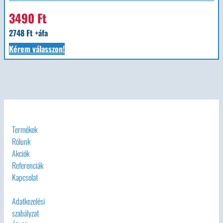
3490 Ft
2748 Ft +áfa
Kérem válasszon!
Termékek
Rólunk
Akciók
Referenciák
Kapcsolat
Adatkezelési
szabályzat