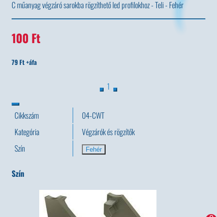
C műanyag végzáró sarokba rögzíthető led profilokhoz - Teli - Fehér
100 Ft
79 Ft +áfa
1
Cikkszám
04-CWT
Kategória
Végzárók és rögzítők
Szín
Fehér
Szín