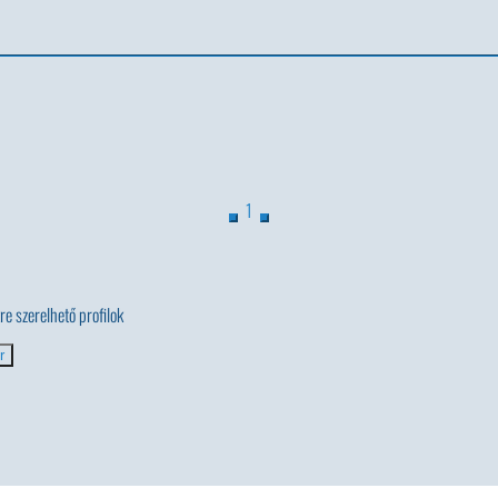
1
tre szerelhető profilok
r