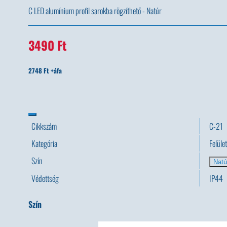
C LED alumínium profil sarokba rögzíthető - Natúr
3490 Ft
2748 Ft +áfa
Cikkszám
C-21
Kategória
Felüle
Szín
Natú
Védettség
IP44
Szín