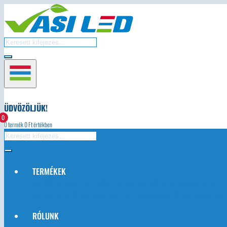
ÜDVÖZÖLJÜK!
0
0
termék
0
Ft értékben
TERMÉKEK
AUTÓS LED-EK
LED ÉGŐK
LED TÁPEGYSÉG
LED LÁMPATESTEK
L
NAPELEMEK ÉS TARTOZÉKOK
VILLANYSZERELÉSI ANYAGOK
EGY
RÓLUNK