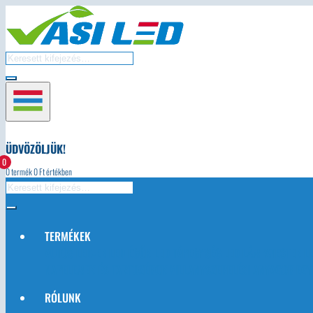
ÜDVÖZÖLJÜK!
0
0
termék
0
Ft értékben
TERMÉKEK
AUTÓS LED-EK
LED ÉGŐK
LED TÁPEGYSÉG
LED LÁMPATESTEK
L
NAPELEMEK ÉS TARTOZÉKOK
VILLANYSZERELÉSI ANYAGOK
EGY
RÓLUNK