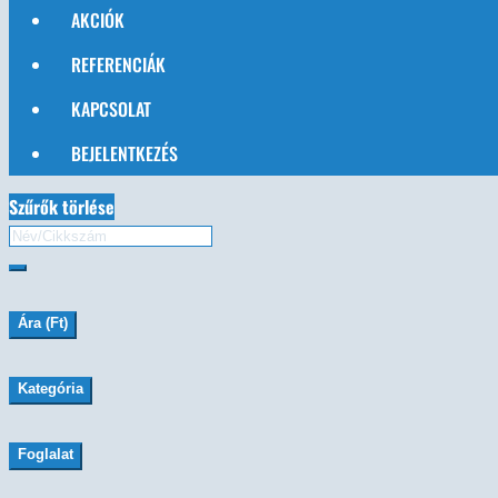
AKCIÓK
REFERENCIÁK
KAPCSOLAT
BEJELENTKEZÉS
Szűrők törlése
Ára (Ft)
Kategória
Foglalat