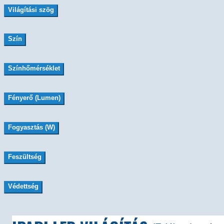
Világítási szög
Szín
Színhőmérséklet
Fényerő (Lumen)
Fogyasztás (W)
Feszültség
Védettség