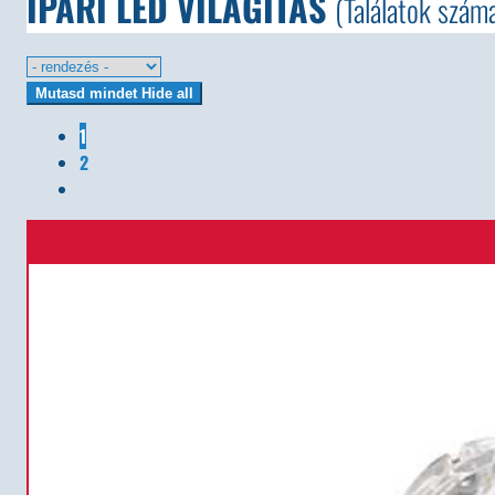
IPARI LED VILÁGÍTÁS
(Találatok szám
Mutasd mindet
Hide all
1
2