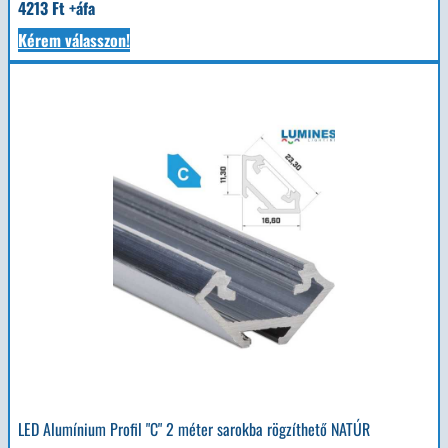
4213 Ft +áfa
Kérem válasszon!
LED Alumínium Profil "C" 2 méter sarokba rögzíthető NATÚR