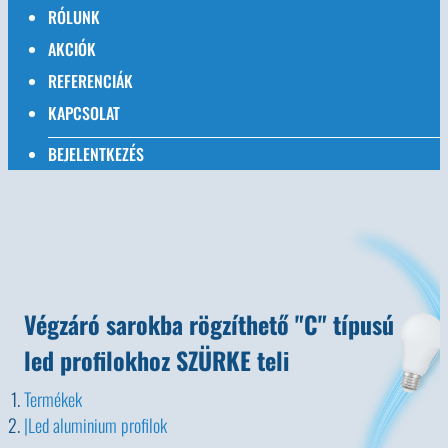
RÓLUNK
AKCIÓK
REFERENCIÁK
KAPCSOLAT
BEJELENTKEZÉS
Végzáró sarokba rögzíthető "C" típusú
led profilokhoz SZÜRKE teli
Termékek
Led aluminium profilok