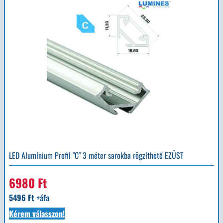
LED Alumínium Profil "C" 3 méter sarokba rögzíthető EZÜST
6980 Ft
5496 Ft +áfa
Kérem válasszon!