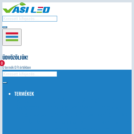
ÜDVÖZÖLJÜK!
0
0
termék
0
Ft értékben
TERMÉKEK
AUTÓS LED-EK
LED ÉGŐK
LED TÁPEGYSÉG
LED
LÁMPATESTEK
LED KARÁCSONYI FÉNYEK
LED SZALAG
LED SZALAG TARTOZÉKOK, VEZÉRLŐK, TÁVIRÁNYÍTÓK
IPARI
LED VILÁGÍTÁS
LED ALUMINIUM PROFILOK
NAPELEMEK ÉS
TARTOZÉKOK
VILLANYSZERELÉSI ANYAGOK
EGYÉB