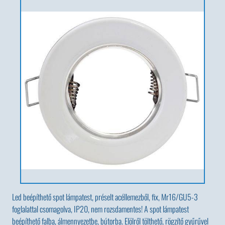
Led beépíthető spot lámpatest, préselt acéllemezből, fix, Mr16/GU5-3
foglalattal csomagolva, IP20, nem rozsdamentes! A spot lámpatest
beépíthető falba, álmennyezetbe, bútorba. Elölről tölthető, rögzítő gyűrűvel