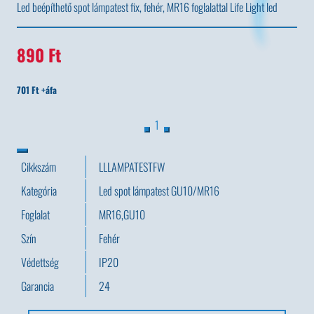
Led beépíthető spot lámpatest fix, fehér, MR16 foglalattal Life Light led
890 Ft
701 Ft +áfa
1
Cikkszám
LLLAMPATESTFW
Kategória
Led spot lámpatest GU10/MR16
Foglalat
MR16,GU10
Szín
Fehér
Védettség
IP20
Garancia
24