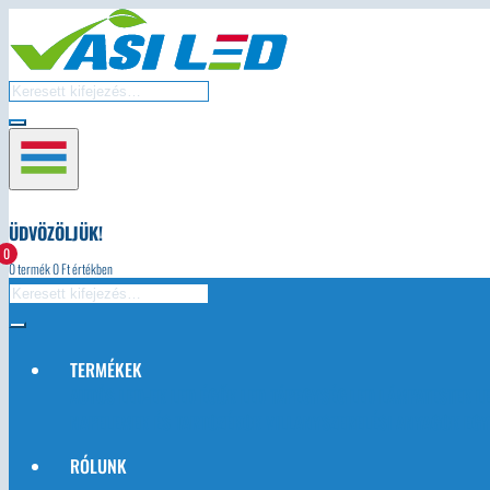
ÜDVÖZÖLJÜK!
0
0
termék
0
Ft értékben
TERMÉKEK
AUTÓS LED-EK
LED ÉGŐK
LED TÁPEGYSÉG
LED LÁMPATESTEK
L
NAPELEMEK ÉS TARTOZÉKOK
VILLANYSZERELÉSI ANYAGOK
EGY
RÓLUNK