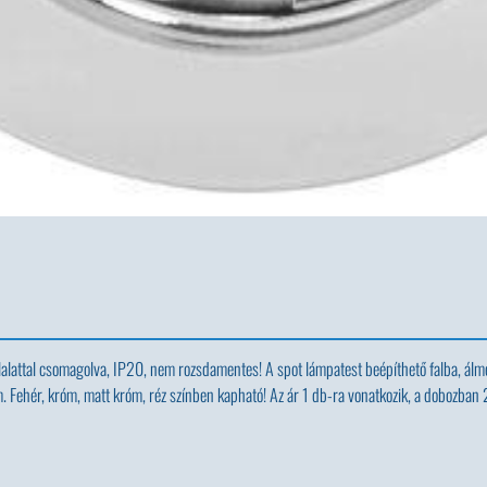
alattal csomagolva, IP20, nem rozsdamentes! A spot lámpatest beépíthető falba, álmenn
. Fehér, króm, matt króm, réz színben kapható! Az ár 1 db-ra vonatkozik, a dobozban 2 