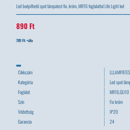
Led beépíthető spot lámpatest fix, króm, MR16 foglalattal Life Light led
890 Ft
701 Ft +áfa
Cikkszám
LLLAMPATE
Kategória
Led spot lá
Foglalat
MR16,GU10
Szín
Fix króm
Védettség
IP20
Garancia
24