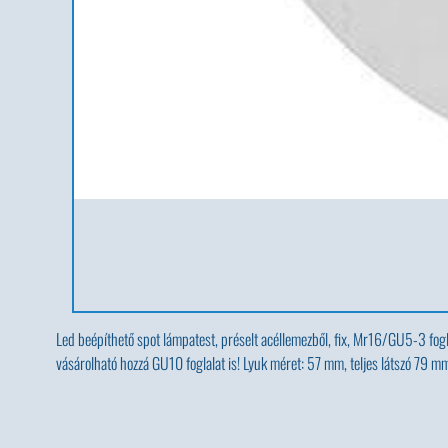
Led beépíthető spot lámpatest, préselt acéllemezből, fix, Mr16/GU5-3 fogl
vásárolható hozzá GU10 foglalat is! Lyuk méret: 57 mm, teljes látszó 79 mm