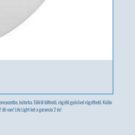
yezetbe, bútorba. Elölről tölthető, rögzítő gyűrűvel rögzíthető. Külön
db van! Life Light led a garancia 2 év!