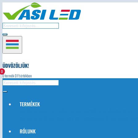
ÜDVÖZÖLJÜK!
0
0
termék
0
Ft értékben
TERMÉKEK
AUTÓS LED-EK
LED ÉGŐK
LED TÁPEGYSÉG
LED LÁMPATESTEK
L
NAPELEMEK ÉS TARTOZÉKOK
VILLANYSZERELÉSI ANYAGOK
EGY
RÓLUNK