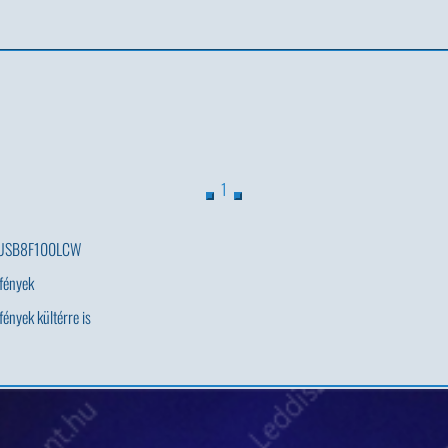
1
USB8F100LCW
 fények
fények kültérre is