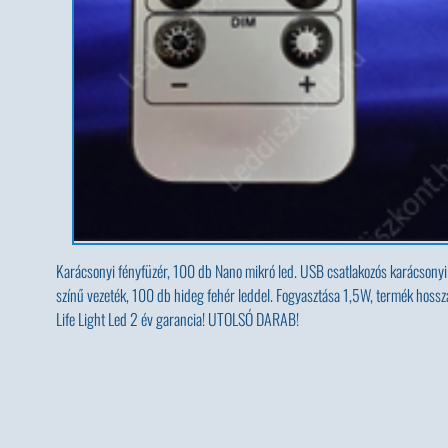
Karácsonyi fényfüzér, 100 db Nano mikró led. USB csatlakozós karácsonyi és 
színű vezeték, 100 db hideg fehér leddel. Fogyasztása 1,5W, termék hoss
Life Light Led 2 év garancia! UTOLSÓ DARAB!