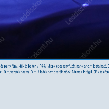
party fény, kül- és beltéri /IP44/ Micro ledes fényfüzér, nano lánc, villogtatható, 8 f
za: 10 m, vezeték hossza: 3 m. A ledek nem cserélhetőek! Bármelyik régi USB / tele