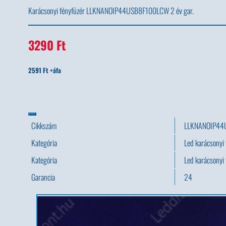
Karácsonyi fényfüzér LLKNANOIP44USB8F100LCW 2 év gar.
3290 Ft
2591 Ft +áfa
Cikkszám
LLKNANOIP44
Kategória
Led karácsonyi
Kategória
Led karácsonyi 
Garancia
24