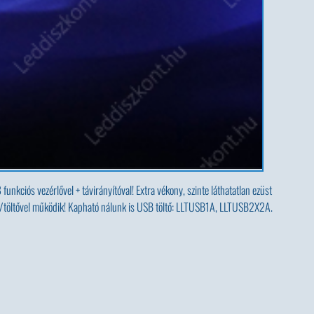
unkciós vezérlővel + távirányítóval! Extra vékony, szinte láthatatlan ezüst
fon/töltővel működik! Kapható nálunk is USB töltő: LLTUSB1A, LLTUSB2X2A.