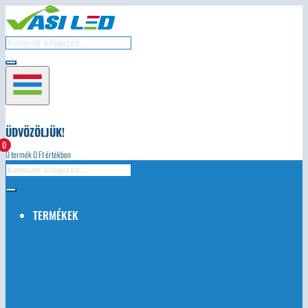
ÜDVÖZÖLJÜK!
0
0
termék
0
Ft értékben
TERMÉKEK
AUTÓS LED-EK
LED ÉGŐK
LED TÁPEGYSÉG
LED
LÁMPATESTEK
LED KARÁCSONYI FÉNYEK
LED SZALAG
LED SZALAG TARTOZÉKOK, VEZÉRLŐK, TÁVIRÁNYÍTÓK
IPARI
LED VILÁGÍTÁS
LED ALUMINIUM PROFILOK
NAPELEMEK ÉS
TARTOZÉKOK
VILLANYSZERELÉSI ANYAGOK
EGYÉB