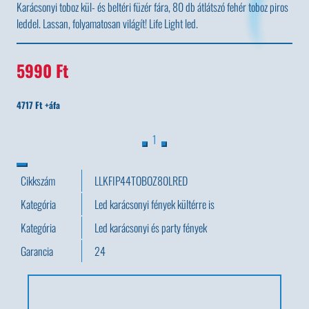
Karácsonyi toboz kül- és beltéri füzér fára, 80 db átlátszó fehér toboz piros
leddel. Lassan, folyamatosan világít! Life Light led.
5990 Ft
4717 Ft +áfa
1
Cikkszám
LLKFIP44TOBOZ80LRED
Kategória
Led karácsonyi fények kültérre is
Kategória
Led karácsonyi és party fények
Garancia
24