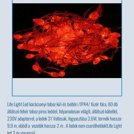
Life Light Led karácsonyi toboz kül-és beltéri /IP44/ füzér fára, 80 db
átlátszó fehér toboz piros leddel, folyamatosan világít, átlátszó kábellel,
230V adapterrel, a ledek 31 Voltosak, fogyasztása 3,6W, termék hossza:
9,9 m, ebből a vezeték hossza: 2 m . A ledek nem cserélhetőek!Life Light
led 2 év garancia!