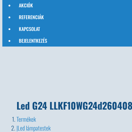
AKCIÓK
REFERENCIÁK
KAPCSOLAT
BEJELENTKEZÉS
Led G24 LLKF10WG24d260408K
Termékek
Led lámpatestek