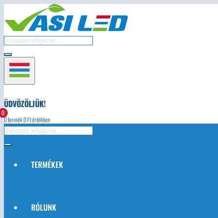
ÜDVÖZÖLJÜK!
0
0
termék
0
Ft értékben
TERMÉKEK
AUTÓS LED-EK
LED ÉGŐK
LED TÁPEGYSÉG
LED LÁMPATESTEK
L
NAPELEMEK ÉS TARTOZÉKOK
VILLANYSZERELÉSI ANYAGOK
EGY
RÓLUNK