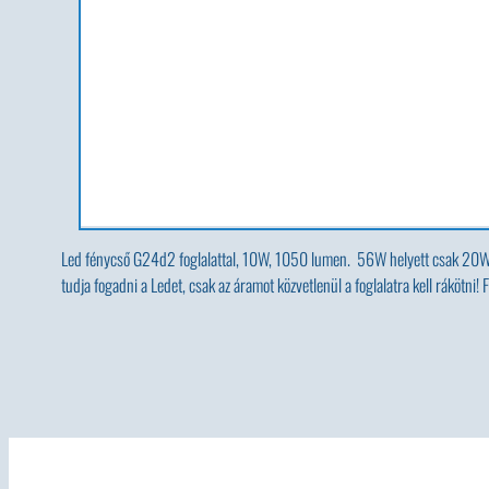
Led fénycső G24d2 foglalattal, 10W, 1050 lumen. 56W helyett csak 20
tudja fogadni a Ledet, csak az áramot közvetlenül a foglalatra kell rákötni! F