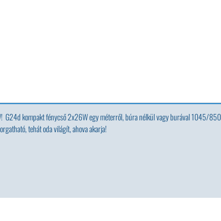
W! G24d kompakt fénycső 2x26W egy méterről, búra nélkül vagy burával 1045/850
orgatható, tehát oda világít, ahova akarja!