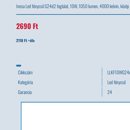
Inesa Led fénycső G24d2 foglalat, 10W, 1050 lumen, 4000 kelvin, közép 
2690 Ft
2118 Ft +áfa
Cikkszám
LLKF10WG24
Kategória
Led fénycső
Garancia
24