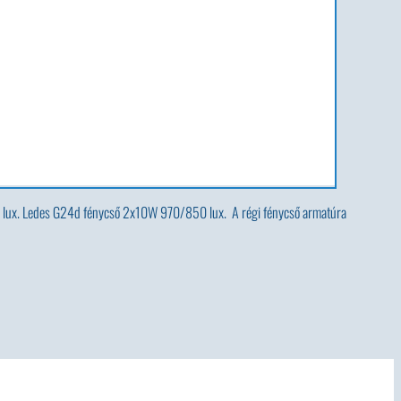
 lux. Ledes G24d fénycső 2x10W 970/850 lux. A régi fénycső armatúra