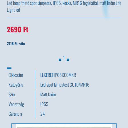
Led beépíthető spot lámpates, IP65, kocka, MR16 foglalattal, matt króm Life
Light led
2690 Ft
2118 Ft +áfa
1
Cikkszám
LLKERETIP65KOCMKR
Kategória
Led spot lámpatest GU10/MR16
Szín
Matt króm
Védettség
IP65
Garancia
24