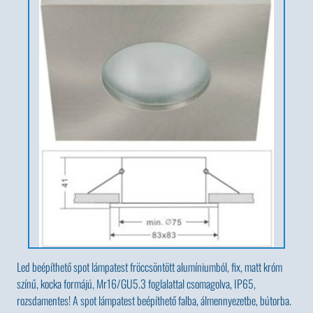
Led beépíthető spot lámpatest fröccsöntött alumíniumból, fix, matt króm
színű, kocka formájú, Mr16/GU5.3 foglalattal csomagolva, IP65,
rozsdamentes! A spot lámpatest beépíthető falba, álmennyezetbe, bútorba.