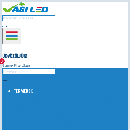
ÜDVÖZÖLJÜK!
0
0
termék
0
Ft értékben
TERMÉKEK
AUTÓS LED-EK
LED ÉGŐK
LED TÁPEGYSÉG
LED
LÁMPATESTEK
LED KARÁCSONYI FÉNYEK
LED SZALAG
LED SZALAG TARTOZÉKOK, VEZÉRLŐK, TÁVIRÁNYÍTÓK
IPARI
LED VILÁGÍTÁS
LED ALUMINIUM PROFILOK
NAPELEMEK ÉS
TARTOZÉKOK
VILLANYSZERELÉSI ANYAGOK
EGYÉB