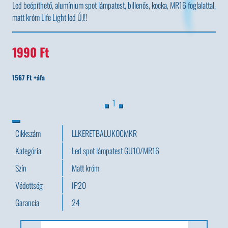
Led beépíthető, alumínium spot lámpatest, billenős, kocka, MR16 foglalattal,
matt króm Life Light led ÚJ!!
1990 Ft
1567 Ft +áfa
1
Cikkszám
LLKERETBALUKOCMKR
Kategória
Led spot lámpatest GU10/MR16
Szín
Matt króm
Védettség
IP20
Garancia
24