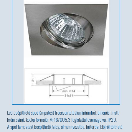
Led beépíthető spot lámpatest fröccsöntött alumíniumból, billenős, matt
króm színű, kocka formájú, Mr16/GU5.3 foglalattal csomagolva, IP20.
A spot lámpatest beépíthető falba, álmennyezetbe, bútorba. Elölről tölthető