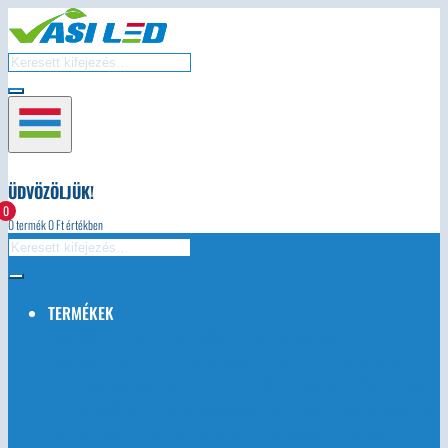
ÜDVÖZÖLJÜK!
0
0
termék
0
Ft értékben
TERMÉKEK
AUTÓS LED-EK
LED ÉGŐK
LED TÁPEGYSÉG
LED
LÁMPATESTEK
LED KARÁCSONYI FÉNYEK
LED SZALAG
LED SZALAG TARTOZÉKOK, VEZÉRLŐK, TÁVIRÁNYÍTÓK
IPARI
LED VILÁGÍTÁS
LED ALUMINIUM PROFILOK
NAPELEMEK ÉS
TARTOZÉKOK
VILLANYSZERELÉSI ANYAGOK
EGYÉB