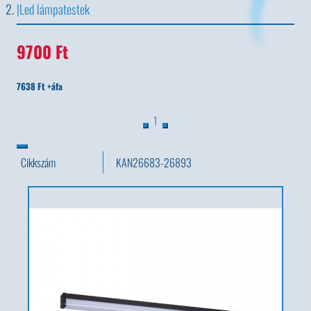
Led lámpatestek
9700 Ft
7638 Ft +áfa
1
Cikkszám
KAN26683-26893