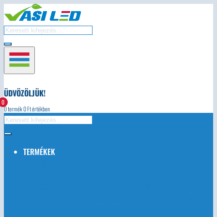
ÜDVÖZÖLJÜK!
0
0
termék
0
Ft értékben
TERMÉKEK
AUTÓS LED-EK
LED ÉGŐK
LED TÁPEGYSÉG
LED
LÁMPATESTEK
LED KARÁCSONYI FÉNYEK
LED SZALAG
LED SZALAG TARTOZÉKOK, VEZÉRLŐK, TÁVIRÁNYÍTÓK
IPARI
LED VILÁGÍTÁS
LED ALUMINIUM PROFILOK
NAPELEMEK ÉS
TARTOZÉKOK
VILLANYSZERELÉSI ANYAGOK
EGYÉB