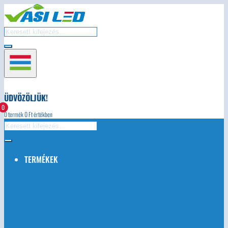
ÜDVÖZÖLJÜK!
0
0
termék
0
Ft értékben
TERMÉKEK
AUTÓS LED-EK
LED ÉGŐK
LED TÁPEGYSÉG
LED
LÁMPATESTEK
LED KARÁCSONYI FÉNYEK
LED SZALAG
LED SZALAG TARTOZÉKOK, VEZÉRLŐK, TÁVIRÁNYÍTÓK
IPARI
LED VILÁGÍTÁS
LED ALUMINIUM PROFILOK
NAPELEMEK ÉS
TARTOZÉKOK
VILLANYSZERELÉSI ANYAGOK
EGYÉB