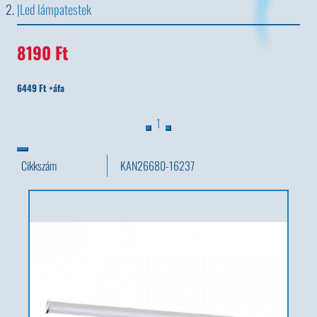
Led lámpatestek
8190 Ft
6449 Ft +áfa
1
Cikkszám
KAN26680-16237