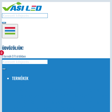
ÜDVÖZÖLJÜK!
0
0
termék
0
Ft értékben
TERMÉKEK
AUTÓS LED-EK
LED ÉGŐK
LED TÁPEGYSÉG
LED
LÁMPATESTEK
LED KARÁCSONYI FÉNYEK
LED SZALAG
LED SZALAG TARTOZÉKOK, VEZÉRLŐK, TÁVIRÁNYÍTÓK
IPARI
LED VILÁGÍTÁS
LED ALUMINIUM PROFILOK
NAPELEMEK ÉS
TARTOZÉKOK
VILLANYSZERELÉSI ANYAGOK
EGYÉB