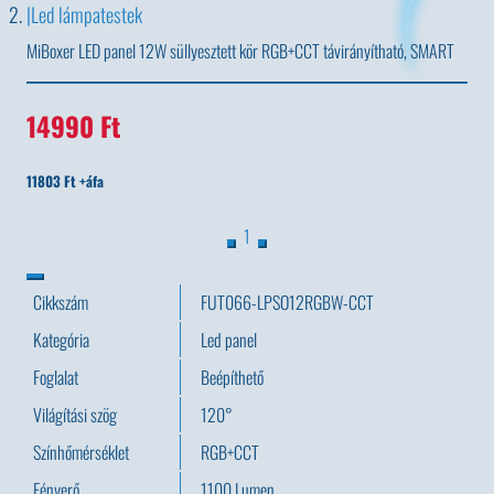
Led lámpatestek
MiBoxer LED panel 12W süllyesztett kör RGB+CCT távirányítható, SMART
14990 Ft
11803 Ft +áfa
1
Cikkszám
FUT066-LPSO12RGBW-CCT
Kategória
Led panel
Foglalat
Beépíthető
Világítási szög
120°
Színhőmérséklet
RGB+CCT
Fényerő
1100 Lumen