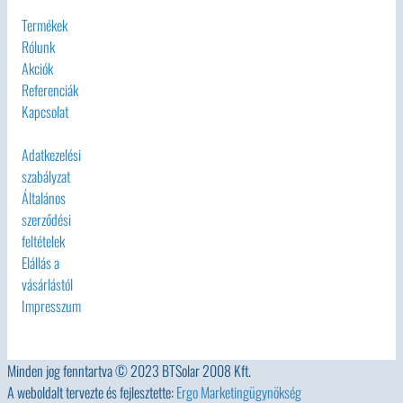
Termékek
Rólunk
Akciók
Referenciák
Kapcsolat
Adatkezelési
szabályzat
Általános
szerződési
feltételek
Elállás a
vásárlástól
Impresszum
Minden jog fenntartva © 2023 BTSolar 2008 Kft.
A weboldalt tervezte és fejlesztette:
Ergo Marketingügynökség