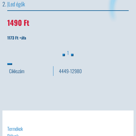
Led égők
1490 Ft
1173 Ft +áfa
1
Cikkszám
4449-12980
Termékek