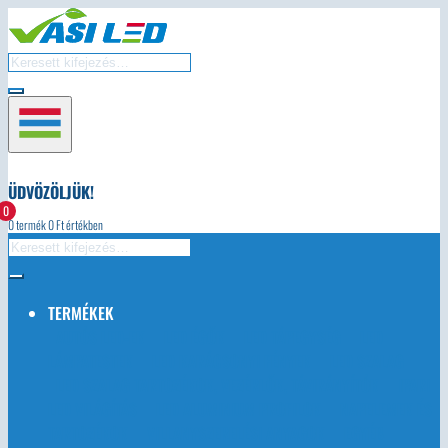
ÜDVÖZÖLJÜK!
0
0
termék
0
Ft értékben
TERMÉKEK
AUTÓS LED-EK
LED ÉGŐK
LED TÁPEGYSÉG
LED
LÁMPATESTEK
LED KARÁCSONYI FÉNYEK
LED SZALAG
LED SZALAG TARTOZÉKOK, VEZÉRLŐK, TÁVIRÁNYÍTÓK
IPARI
LED VILÁGÍTÁS
LED ALUMINIUM PROFILOK
NAPELEMEK ÉS
TARTOZÉKOK
VILLANYSZERELÉSI ANYAGOK
EGYÉB