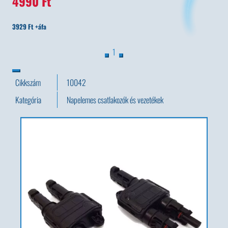
4990 Ft
3929 Ft +áfa
1
Cikkszám
10042
Kategória
Napelemes csatlakozók és vezetékek