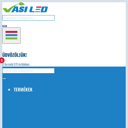
ÜDVÖZÖLJÜK!
0
0
termék
0
Ft értékben
TERMÉKEK
AUTÓS LED-EK
LED ÉGŐK
LED TÁPEGYSÉG
LED
LÁMPATESTEK
LED KARÁCSONYI FÉNYEK
LED SZALAG
LED SZALAG TARTOZÉKOK, VEZÉRLŐK, TÁVIRÁNYÍTÓK
IPARI
LED VILÁGÍTÁS
LED ALUMINIUM PROFILOK
NAPELEMEK ÉS
TARTOZÉKOK
VILLANYSZERELÉSI ANYAGOK
EGYÉB