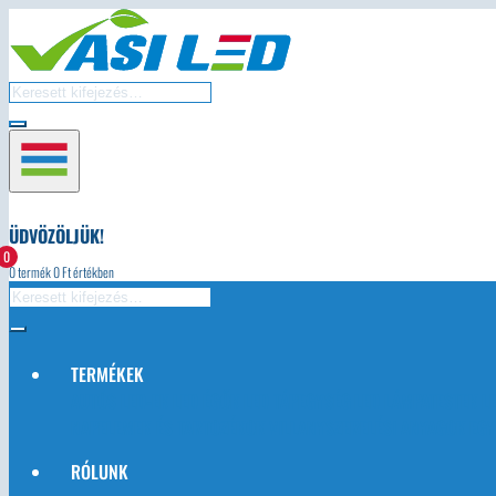
ÜDVÖZÖLJÜK!
0
0
termék
0
Ft értékben
TERMÉKEK
AUTÓS LED-EK
LED ÉGŐK
LED TÁPEGYSÉG
LED LÁMPATESTEK
L
NAPELEMEK ÉS TARTOZÉKOK
VILLANYSZERELÉSI ANYAGOK
EGY
RÓLUNK